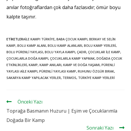
anılar fotoğraflardan çok daha fazlasıdır; ömür boyu
kalpte taşınır.
ETIKETLER
AILE KAMPI TÜRKIYE
,
BABA ÇOCUK KAMPI
,
BERKAY VE SELIN
KAMP
,
BOLU KAMP ALANI
,
BOLU KAMP ALANLARI
,
BOLU KAMP YERLERI
,
BOLU PÜRENLI YAYLASI
,
BOLU YAYLA KAMPI
,
ÇADIR
,
ÇOCUKLAR ILE KAMP
,
ÇOCUKLARLA DOĞA KAMPI
,
ÇOCUKLARLA KAMP YAPMAK
,
DOĞADA ÇOCUK
ETKINLIKLERI
,
KAMP
,
KAMP ANILARI
,
KAMP VE DOĞA YAŞAMI
,
PÜRENLI
YAYLASI AILE KAMPI
,
PÜRENLI YAYLASI KAMP
,
RUHUNU ÖZGÜR BIRAK
,
SAKARYA KAMP YAPILACAK YERLER
,
TERMOS
,
TÜRKIYE KAMP YERLERI
haberler
Önceki Yazı
Toprağa Basmanın Huzuru | Eşim ve Çocuklarımla
Doğada Bir Kamp
Sonraki Yazı