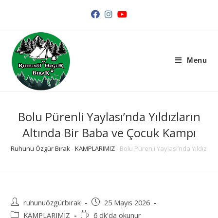
Arama
Sonuçları
Sidebar
Menu
Bolu Pürenli Yaylası’nda Yıldızların
Altında Bir Baba ve Çocuk Kampı
Ruhunu Özgür Bırak
-
KAMPLARIMIZ
-
Bolu Pürenli Yaylası’nda Yıldızla
Post
Post
ruhunuözgürbırak
25 Mayıs 2026
author:
published:
Post
Reading
KAMPLARIMIZ
6 dk'da okunur