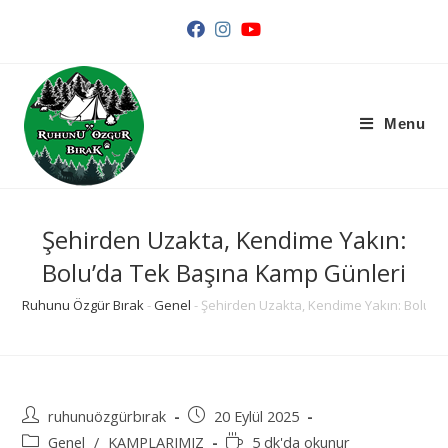
Arama
Sonuçları
Sidebar
Menu
Şehirden Uzakta, Kendime Yakın:
Bolu’da Tek Başına Kamp Günleri
Ruhunu Özgür Bırak
-
Genel
-
Şehirden Uzakta, Kendime Yakın: Bolu’d
Post
Post
ruhunuözgürbırak
20 Eylül 2025
author:
published:
Post
Reading
Genel
/
KAMPLARIMIZ
5 dk'da okunur