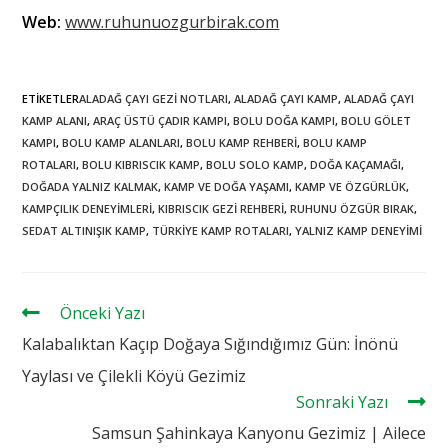
Web:
www.ruhunuozgurbirak.com
ETIKETLER
ALADAĞ ÇAYI GEZI NOTLARI
,
ALADAĞ ÇAYI KAMP
,
ALADAĞ ÇAYI
KAMP ALANI
,
ARAÇ ÜSTÜ ÇADIR KAMPI
,
BOLU DOĞA KAMPI
,
BOLU GÖLET
KAMPI
,
BOLU KAMP ALANLARI
,
BOLU KAMP REHBERI
,
BOLU KAMP
ROTALARI
,
BOLU KIBRISCIK KAMP
,
BOLU SOLO KAMP
,
DOĞA KAÇAMAĞI
,
DOĞADA YALNIZ KALMAK
,
KAMP VE DOĞA YAŞAMI
,
KAMP VE ÖZGÜRLÜK
,
KAMPÇILIK DENEYIMLERI
,
KIBRISCIK GEZI REHBERI
,
RUHUNU ÖZGÜR BIRAK
,
SEDAT ALTINIŞIK KAMP
,
TÜRKIYE KAMP ROTALARI
,
YALNIZ KAMP DENEYIMI
haberler
Önceki Yazı
Kalabalıktan Kaçıp Doğaya Sığındığımız Gün: İnönü
Yaylası ve Çilekli Köyü Gezimiz
Sonraki Yazı
Samsun Şahinkaya Kanyonu Gezimiz | Ailece