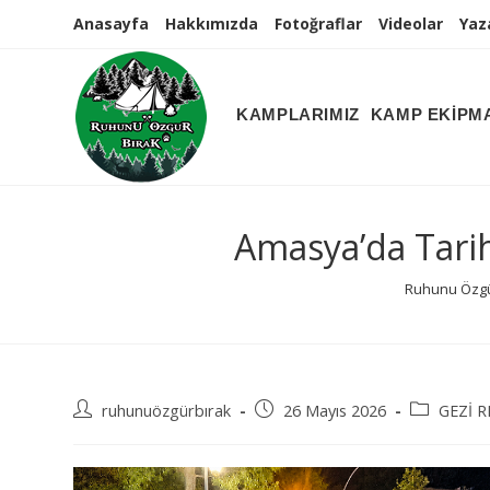
Arama
Anasayfa
Hakkımızda
Fotoğraflar
Videolar
Yaz
Sonuçları
Sidebar
KAMPLARIMIZ
KAMP EKİPMA
Amasya’da Tarih
Ruhunu Özgü
Post
Post
Post
ruhunuözgürbırak
26 Mayıs 2026
GEZİ 
author:
published:
category: