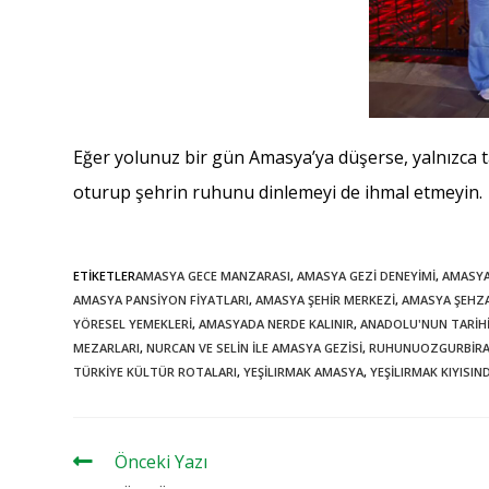
Eğer yolunuz bir gün Amasya’ya düşerse, yalnızca t
oturup şehrin ruhunu dinlemeyi de ihmal etmeyin.
ETIKETLER
AMASYA GECE MANZARASI
,
AMASYA GEZI DENEYIMI
,
AMASYA
AMASYA PANSIYON FIYATLARI
,
AMASYA ŞEHIR MERKEZI
,
AMASYA ŞEHZ
YÖRESEL YEMEKLERI
,
AMASYADA NERDE KALINIR
,
ANADOLU'NUN TARIHI
MEZARLARI
,
NURCAN VE SELIN ILE AMASYA GEZISI
,
RUHUNUOZGURBIRAK
TÜRKIYE KÜLTÜR ROTALARI
,
YEŞILIRMAK AMASYA
,
YEŞILIRMAK KIYISI
haberler
Önceki Yazı