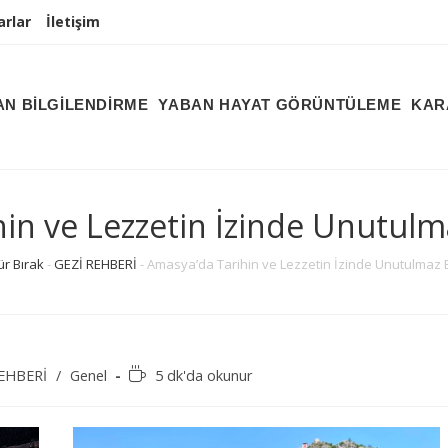
arlar
İletişim
N BİLGİLENDİRME
YABAN HAYAT GÖRÜNTÜLEME
KAR
in ve Lezzetin İzinde Unutulmaz
r Bırak
-
GEZİ REHBERİ
-
Amasya’da Tarihin ve Lezzetin İzinde Unutulmaz Bi
Reading
REHBERİ
/
Genel
5 dk'da okunur
time: