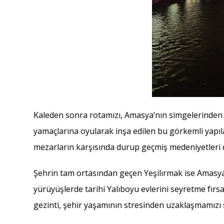
Kaleden sonra rotamızı, Amasya’nın simgelerinden b
yamaçlarına oyularak inşa edilen bu görkemli yapılar,
mezarların karşısında durup geçmiş medeniyetleri d
Şehrin tam ortasından geçen Yeşilırmak ise Amasya’
yürüyüşlerde tarihi Yalıboyu evlerini seyretme fırs
gezinti, şehir yaşamının stresinden uzaklaşmamızı 