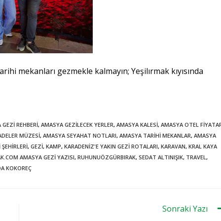
arihi mekanları gezmekle kalmayın; Yeşilırmak kıyısında
 GEZI REHBERI
,
AMASYA GEZILECEK YERLER
,
AMASYA KALESI
,
AMASYA OTEL FIYATAR
ADELER MÜZESI
,
AMASYA SEYAHAT NOTLARI
,
AMASYA TARIHI MEKANLAR
,
AMASYA
 ŞEHIRLERI
,
GEZI
,
KAMP
,
KARADENIZ'E YAKIN GEZI ROTALARI
,
KARAVAN
,
KRAL KAYA
.COM AMASYA GEZI YAZISI
,
RUHUNUÖZGÜRBIRAK
,
SEDAT ALTINIŞIK
,
TRAVEL
,
NDA KOKOREÇ
Sonraki Yazı