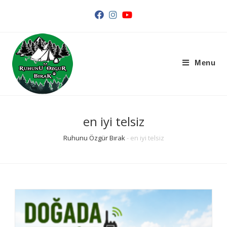
Arama
Sonuçları
Sidebar
Menu
en iyi telsiz
Ruhunu Özgür Bırak
-
en iyi telsiz