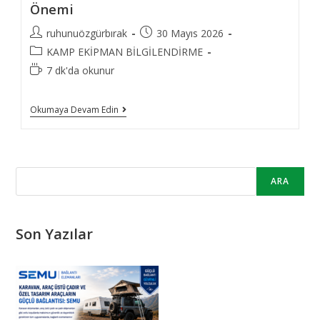
Önemi
Post
Post
ruhunuözgürbırak
30 Mayıs 2026
author:
published:
Post
KAMP EKİPMAN BİLGİLENDİRME
category:
Reading
7 dk'da okunur
time:
Doğada
Okumaya Devam Edin
Kamp
Ve
Trekking
Faaliyetlerinde
Telsiz
Kullanmanın
ARA
Önemi
Son Yazılar